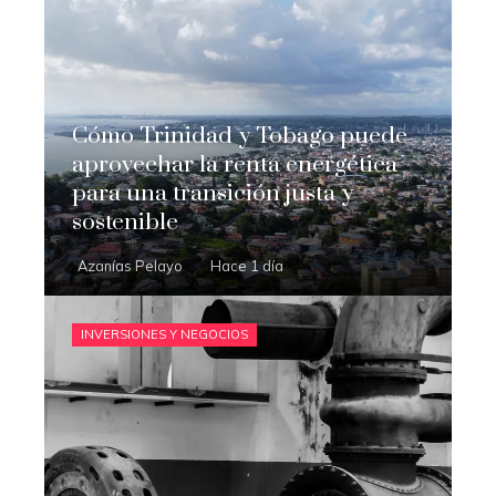
Cómo Trinidad y Tobago puede
aprovechar la renta energética
para una transición justa y
sostenible
Azanías Pelayo
Hace 1 día
INVERSIONES Y NEGOCIOS