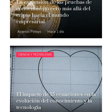
La expansión de las pruebas de
conocimiento cero más allá del
cripto hacia el mundo
empresarial
Azanías Pelayo
Hace 1 día
CIENCIA Y TECNOLOGÍA
El impacto de 15 ecuaciones en la
evolución del conocimiento y la
tecnología