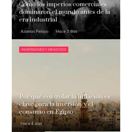
Cómo los imperios comerciales
dominaron el mundo antes de la
era industrial
Azanías Pelayo
Hace 3 días
INVERSIONES Y NEGOCIOS
Por qué controlar la inflación es
clave para la inversión y el
consumo en Egipto
Hace 4 días