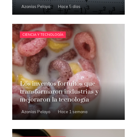
Azanías Pelayo
Hace 5 días
CIENCIA Y TECNOLOGÍA
Los inventos fortuitos que
transformaron industrias y
mejoraron la tecnología
Azanías Pelayo
Hace 1 semana