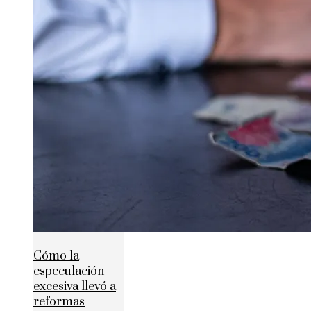
Cómo la
especulación
excesiva llevó a
reformas