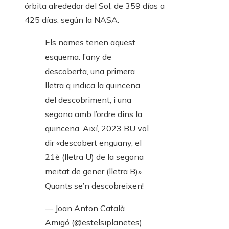
órbita alrededor del Sol, de 359 días a
425 días, según la NASA.
Els names tenen aquest
esquema: l’any de
descoberta, una primera
lletra q indica la quincena
del descobriment, i una
segona amb l’ordre dins la
quincena. Així, 2023 BU vol
dir «descobert enguany, el
21è (lletra U) de la segona
meitat de gener (lletra B)».
Quants se’n descobreixen!
— Joan Anton Català
Amigó (@estelsiplanetes)