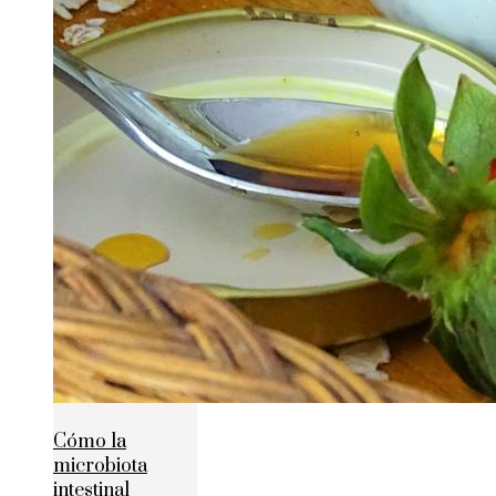
Cómo la
microbiota
intestinal