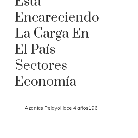
Está
Encareciendo
La Carga En
El País –
Sectores –
Economía
Azanías Pelayo
Hace 4 años
196