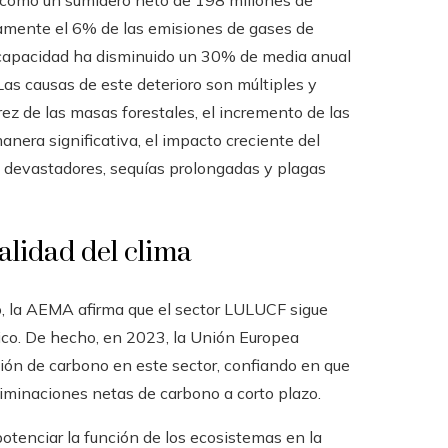
como un sumidero neto de 198 millones de
amente el 6% de las emisiones de gases de
 capacidad ha disminuido un 30% de media anual
as causas de este deterioro son múltiples y
z de las masas forestales, el incremento de las
anera significativa, el impacto creciente del
 devastadores, sequías prolongadas y plagas
alidad del clima
o, la AEMA afirma que el sector LULUCF sigue
tico. De hecho, en 2023, la Unión Europea
ción de carbono en este sector, confiando en que
iminaciones netas de carbono a corto plazo.
potenciar la función de los ecosistemas en la