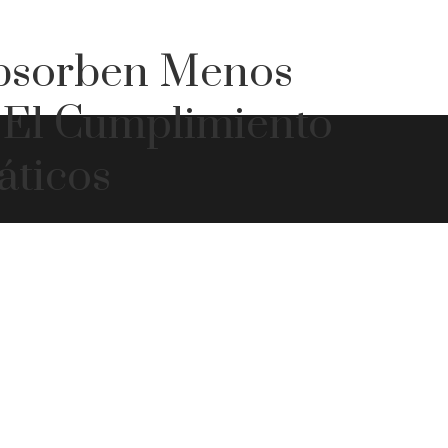
bsorben Menos
 El Cumplimiento
áticos