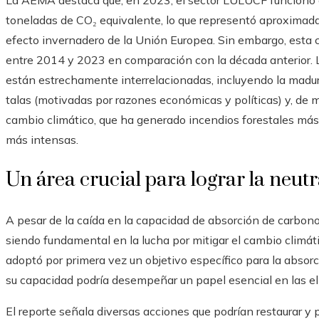
La AEMA destaca que, en 2023, el sector LULUCF funcionó 
toneladas de CO₂ equivalente, lo que representó aproximad
efecto invernadero de la Unión Europea. Sin embargo, esta
entre 2014 y 2023 en comparación con la década anterior. L
están estrechamente interrelacionadas, incluyendo la madure
talas (motivadas por razones económicas y políticas) y, de m
cambio climático, que ha generado incendios forestales más
más intensas.
Un área crucial para lograr la neutr
A pesar de la caída en la capacidad de absorción de carbon
siendo fundamental en la lucha por mitigar el cambio climá
adoptó por primera vez un objetivo específico para la absor
su capacidad podría desempeñar un papel esencial en las el
El reporte señala diversas acciones que podrían restaurar y 