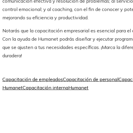
comunicación efectiva y resolución de problemas; al servicio
control emocional; y al coaching, con el fin de conocer y pot
mejorando su eficiencia y productividad.
Notarás que la capacitación empresarial es esencial para el
Con la ayuda de
Humanet
podrás diseñar y ejecutar program
que se ajusten a tus necesidades específicas. ¡Marca la dife
duradera!
Capacitación de empleados
Capacitación de personal
Capaci
Humanet
Capacitación interna
Humanet