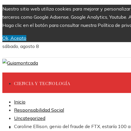
Nuestro sitio web utiliza cookies para mejorar y personaliza
terceros como Google Adsense, Google Analytics, Youtube. Al 
Haga clic en el botón para consultar nuestra Política de priv
Ok, Acepto
sábado, agosto 8
CIENCIA Y TECNOLOGÍA
Inicio
INVERSIONES Y NEGOCIOS
Responsabilidad Social
Uncategorized
Caroline Ellison, genio del fraude de FTX, estaría 100
CULTURA Y OCIO