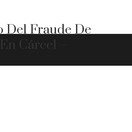
io Del Fraude De
 En Cárcel –
a