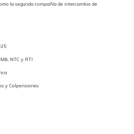
a como la segunda compañía de intercambio de
025
CM&, NTC y RTI
anca
os y Colpensiones