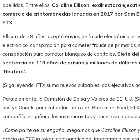
apellidos. Entre ellos,
Caroline Ellison, exdirectora ejec
comercio de criptomonedas lanzada en 2017 por Sam B
FTX.
Ellison, de 28 años, aceptó envíos de fraude electrónico, en
electrónico, conspiración para cometer fraude de primarias,
conspiración para cometer blanqueo de capitales.
Siete de
sentencia de 110 años de prisión y millones de dólares
‘Reuters’.
(Siga leyendo: FTX suma nuevos culpables: dos ejecutivos ac
Paralelamente, la Comisión de Bolsa y Valores de EE. UU. (
que ya Google para cofundar, junto con Bankman-Fried, FTX,
compañía, engañar a los inversionistas y hacer uso indebido 
«
Como parte de su engaño, alegamos que Caroline Ellison
precio de FTT
un token criptográfico del intercambio que era 