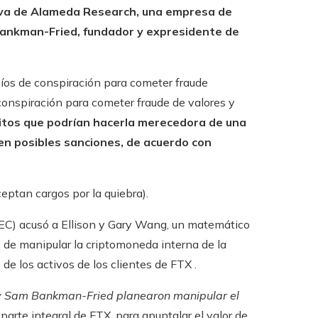
utiva de Alameda Research, una empresa de
ankman-Fried, fundador y expresidente de
víos de conspiración para cometer fraude
 conspiración para cometer fraude de valores y
litos que podrían hacerla merecedora de una
 en posibles sanciones, de acuerdo con
eptan cargos por la quiebra).
SEC) acusó a Ellison y Gary Wang, un matemático
 de manipular la criptomoneda interna de la
de los activos de los clientes de FTX .
 y Sam Bankman-Fried planearon manipular el
parte integral de FTX, para apuntalar el valor de