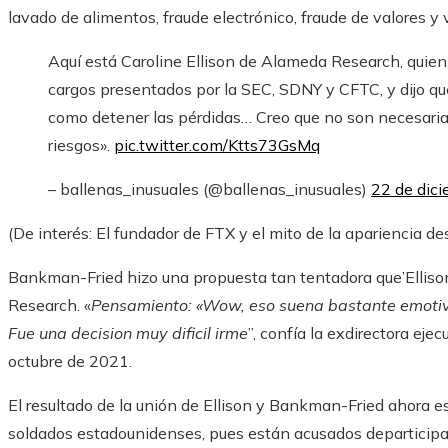
lavado de alimentos, fraude electrónico, fraude de valores 
Aquí está Caroline Ellison de Alameda Research, quien
cargos presentados por la SEC, SDNY y CFTC, y dijo q
como detener las pérdidas… Creo que no son necesari
riesgos».
pic.twitter.com/Ktts73GsMq
– ballenas_inusuales (@ballenas_inusuales)
22 de dic
(De interés: El fundador de FTX y el mito de la apariencia des
Bankman-Fried hizo una propuesta tan tentadora que’Elliso
Research. «
Pensamiento: «Wow, eso suena bastante emotivo
Fue una decision muy dificil irme
”, confía la exdirectora ejec
octubre de 2021.
El resultado de la unión de Ellison y Bankman-Fried ahora es
soldados estadounidenses, pues están acusados ​​​​​​departicipa