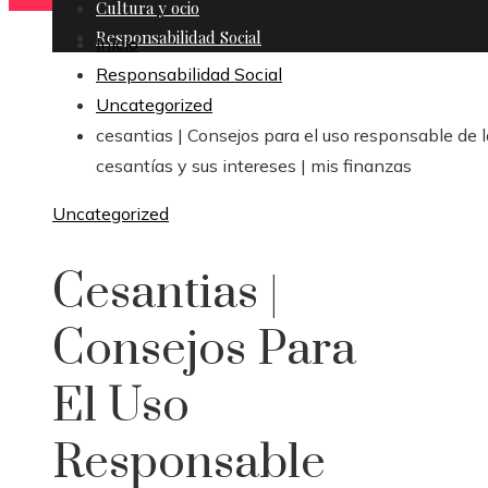
Cultura y ocio
Responsabilidad Social
Inicio
Responsabilidad Social
Uncategorized
cesantias | Consejos para el uso responsable de 
cesantías y sus intereses | mis finanzas
Uncategorized
Cesantias |
Consejos Para
El Uso
Responsable