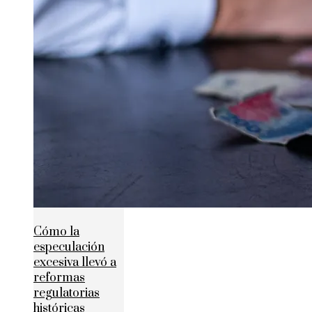
Cómo la
especulación
excesiva llevó a
reformas
regulatorias
históricas