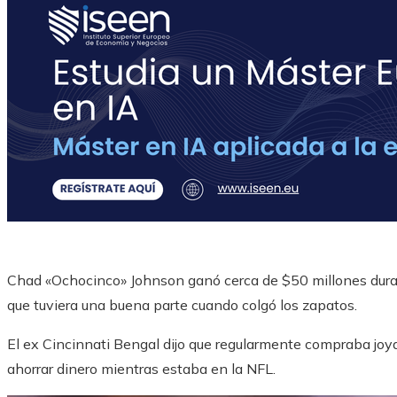
Chad «Ochocinco» Johnson ganó cerca de $50 millones durant
que tuviera una buena parte cuando colgó los zapatos.
El ex Cincinnati Bengal dijo que regularmente compraba joy
ahorrar dinero mientras estaba en la NFL.