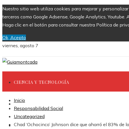
Nuestro sitio web utiliza cookies para mejorar y personaliza
terceros como Google Adsense, Google Analytics, Youtube. Al 
Haga clic en el botón para consultar nuestra Política de priv
Ok, Acepto
viernes, agosto 7
CIENCIA Y TECNOLOGÍA
Inicio
INVERSIONES Y NEGOCIOS
Responsabilidad Social
Uncategorized
Chad ‘Ochocinco’ Johnson dice que ahorró el 83% de lo
CULTURA Y OCIO