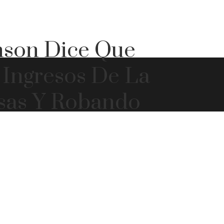
nson Dice Que
 Ingresos De La
sas Y Robando