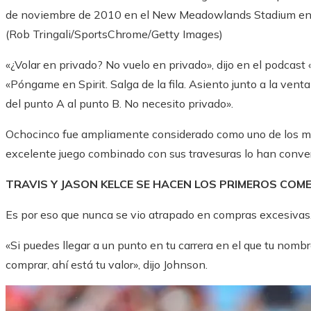
de noviembre de 2010 en el New Meadowlands Stadium en E
(Rob Tringali/SportsChrome/Getty Images)
«¿Volar en privado? No vuelo en privado», dijo en el podca
«Póngame en Spirit. Salga de la fila. Asiento junto a la vent
del punto A al punto B. No necesito privado».
Ochocinco fue ampliamente considerado como uno de los mej
excelente juego combinado con sus travesuras lo han conver
TRAVIS Y JASON KELCE SE HACEN LOS PRIMEROS COM
Es por eso que nunca se vio atrapado en compras excesivas
«Si puedes llegar a un punto en tu carrera en el que tu nom
comprar, ahí está tu valor», dijo Johnson.