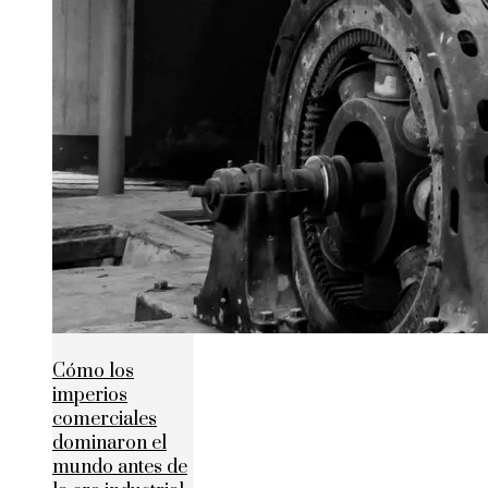
Cómo los
imperios
comerciales
dominaron el
mundo antes de