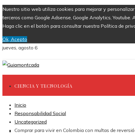
Nuestro sitio web utiliza cookies para mejorar y personaliza
terceros como Google Adsense, Google Analytics, Youtube. Al 
Haga clic en el botón para consultar nuestra Política de priv
Ok, Acepto
jueves, agosto 6
CIENCIA Y TECNOLOGÍA
Inicio
INVERSIONES Y NEGOCIOS
Responsabilidad Social
Uncategorized
Comprar para vivir en Colombia con multas de reversión
CULTURA Y OCIO