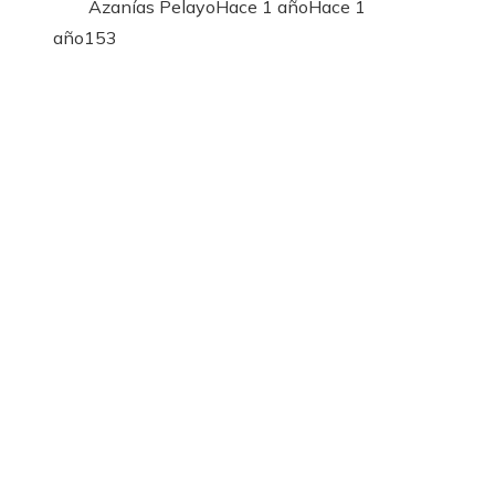
Azanías Pelayo
Hace 1 año
Hace 1
año
153