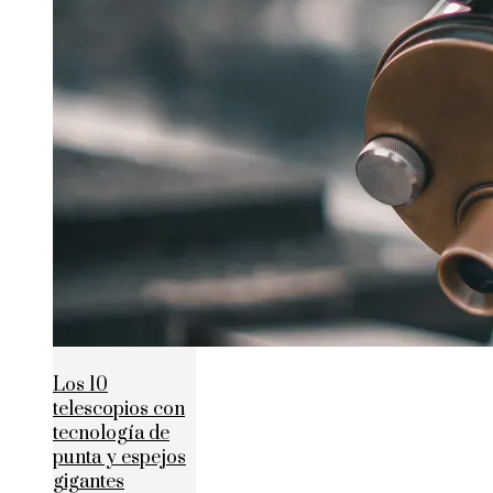
Los 10
telescopios con
tecnología de
punta y espejos
gigantes