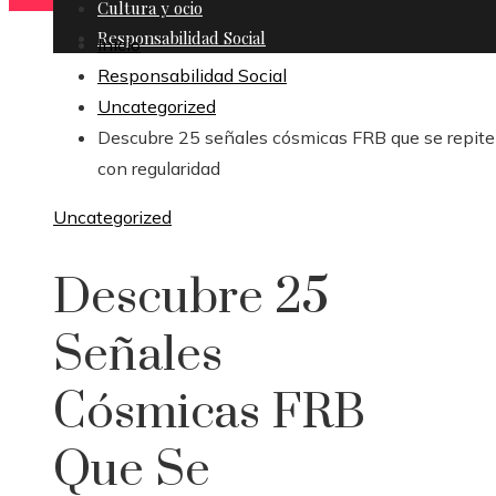
Cultura y ocio
Responsabilidad Social
Inicio
Responsabilidad Social
Uncategorized
Descubre 25 señales cósmicas FRB que se repit
con regularidad
Uncategorized
Descubre 25
Señales
Cósmicas FRB
Que Se