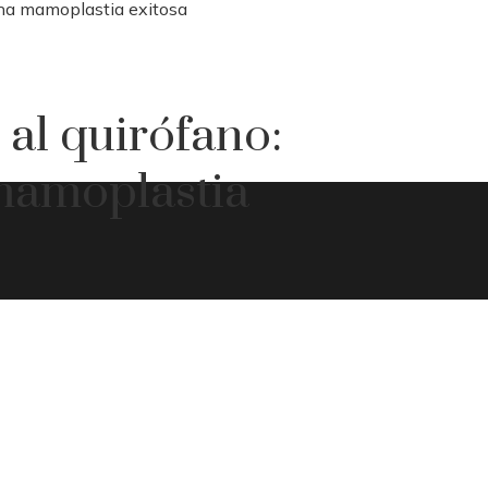
una mamoplastia exitosa
al quirófano:
mamoplastia