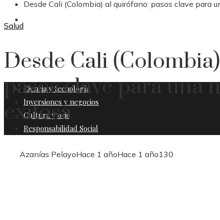
Desde Cali (Colombia) al quirófano: pasos clave para 
CULTURA Y OCIO
Salud
Desde Cali (Colombia) 
RESPONSABILIDAD SOCIAL
pasos clave para una 
Ciencia y tecnología
Inversiones y negocios
exitosa
Cultura y ocio
Responsabilidad Social
Azanías Pelayo
Hace 1 año
Hace 1 año
130