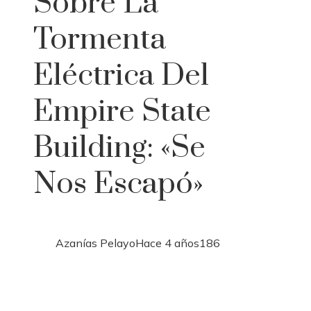
Sobre La
Tormenta
Eléctrica Del
Empire State
Building: «Se
Nos Escapó»
Azanías Pelayo
Hace 4 años
186