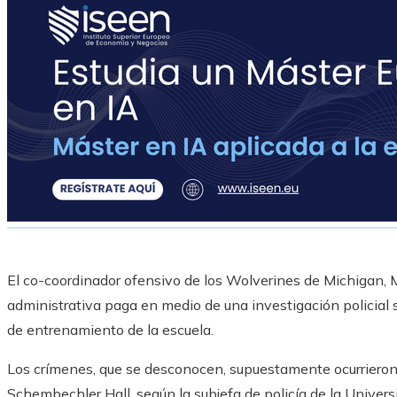
El co-coordinador ofensivo de los Wolverines de Michigan, M
administrativa paga en medio de una investigación policial s
de entrenamiento de la escuela.
Los crímenes, que se desconocen, supuestamente ocurrieron 
Schembechler Hall, según la subjefa de policía de la Univers