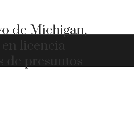
vo de Michigan,
 en licencia
s de presuntos