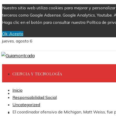
Nuestro sitio web utiliza cookies para mejorar y personaliza
terceros como Google Adsense, Google Analytics, Youtube. Al 
Haga clic en el botón para consultar nuestra Política de priv
Ok, Acepto
jueves, agosto 6
CIENCIA Y TECNOLOGÍA
Inicio
INVERSIONES Y NEGOCIOS
Responsabilidad Social
Uncategorized
El coordinador ofensivo de Michigan, Matt Weiss, fue p
CULTURA Y OCIO