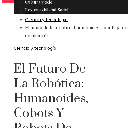
Cultura y ocio
Responsabilidad Social
Inicio
Ciencia y tecnología
El futuro de la robótica: humanoides, cobots y rob
de almacén
Ciencia y tecnología
El Futuro De
La Robótica:
Humanoides,
Cobots Y