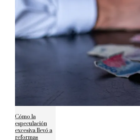
Cómo la
especulación
excesiva llevó a
reformas