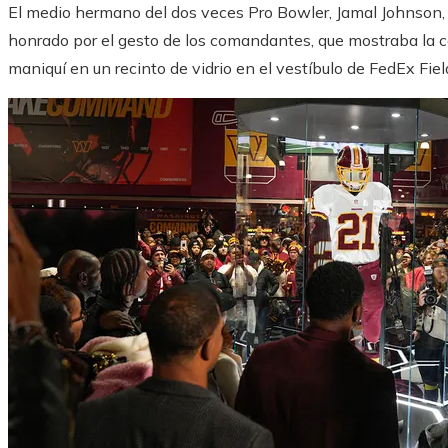
El medio hermano del dos veces Pro Bowler, Jamal Johnson, l
honrado por el gesto de los comandantes, que mostraba la 
maniquí en un recinto de vidrio en el vestíbulo de FedEx Fiel