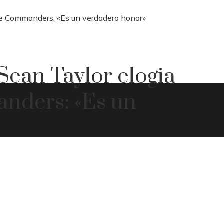
de Commanders: «Es un verdadero honor»
ean Taylor elogia
nders: «Es un