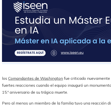
los
Comandantes de Washington
fue criticado nuevamente 
fuertes reacciones cuando el equipo inauguró un monumento 
15.º aniversario de su trágica muerte.
Pero al menos un miembro de la familia tuvo una reacción di