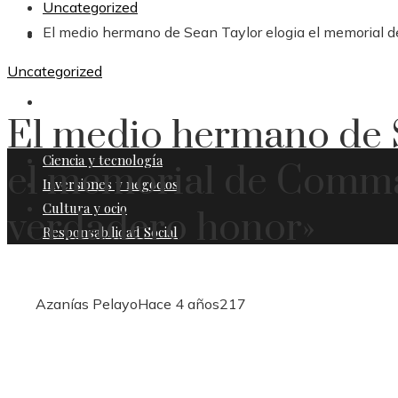
Uncategorized
El medio hermano de Sean Taylor elogia el memorial 
CULTURA Y OCIO
Uncategorized
RESPONSABILIDAD SOCIAL
El medio hermano de S
Ciencia y tecnología
el memorial de Comma
Inversiones y negocios
Cultura y ocio
verdadero honor»
Responsabilidad Social
Azanías Pelayo
Hace 4 años
217