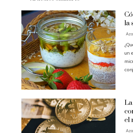
Có
la 
Aza
¿Qué
un 
mic
conj
La
co
el
Aza