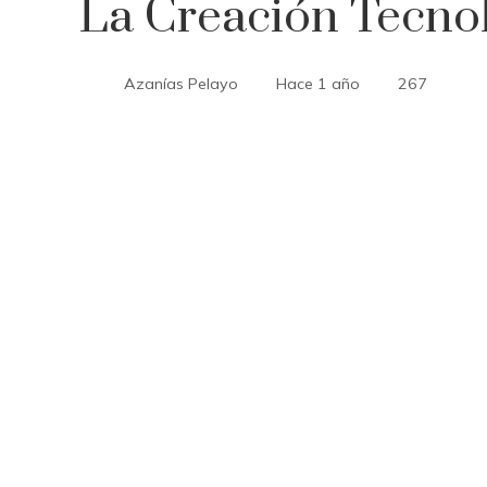
La Creación Tecno
Azanías Pelayo
Hace 1 año
267