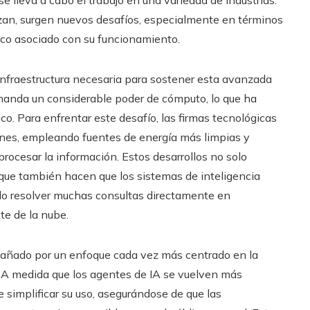
e lleva a cabo el trabajo en una variedad de industrias.
zan, surgen nuevos desafíos, especialmente en términos
tico asociado con su funcionamiento.
infraestructura necesaria para sostener esta avanzada
demanda un considerable poder de cómputo, lo que ha
o. Para enfrentar este desafío, las firmas tecnológicas
ones, empleando fuentes de energía más limpias y
 procesar la información. Estos desarrollos no solo
 que también hacen que los sistemas de inteligencia
endo resolver muchas consultas directamente en
te de la nube.
pañado por un enfoque cada vez más centrado en la
a. A medida que los agentes de IA se vuelven más
simplificar su uso, asegurándose de que las