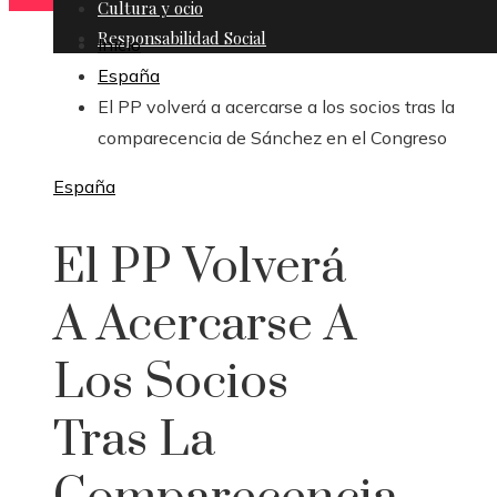
Cultura y ocio
Responsabilidad Social
Inicio
España
El PP volverá a acercarse a los socios tras la
comparecencia de Sánchez en el Congreso
España
El PP Volverá
A Acercarse A
Los Socios
Tras La