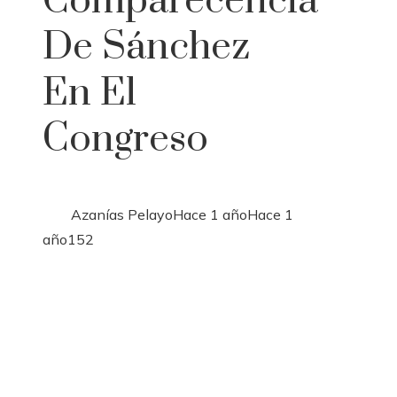
Comparecencia
De Sánchez
En El
Congreso
Azanías Pelayo
Hace 1 año
Hace 1
año
152