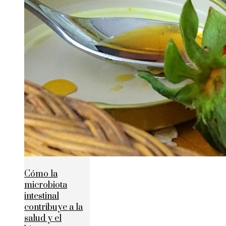
Cómo la
microbiota
intestinal
contribuye a la
salud y el