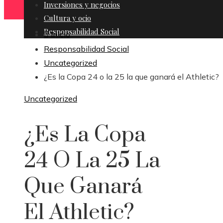
Inversiones y negocios
Cultura y ocio
Responsabilidad Social
Inicio
Responsabilidad Social
Uncategorized
¿Es la Copa 24 o la 25 la que ganará el Athletic?
Uncategorized
¿Es La Copa
24 O La 25 La
Que Ganará
El Athletic?