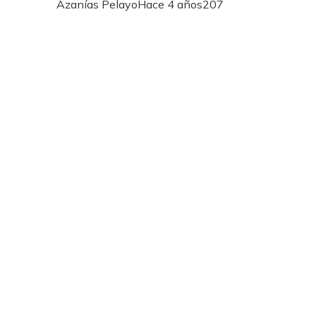
Azanías Pelayo
Hace 4 años
207