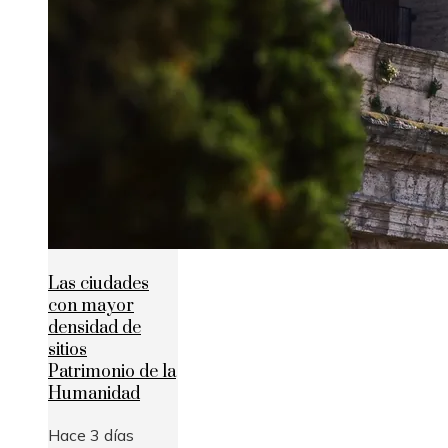
Las ciudades
con mayor
densidad de
sitios
Patrimonio de la
Humanidad
Hace 3 días