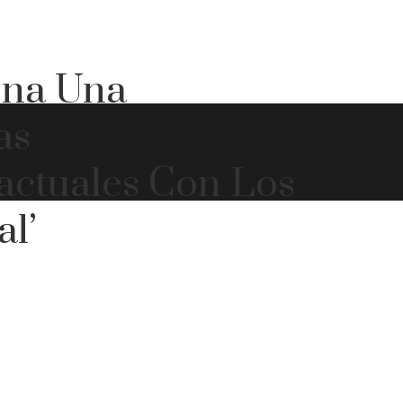
ona Una
as
actuales Con Los
l’