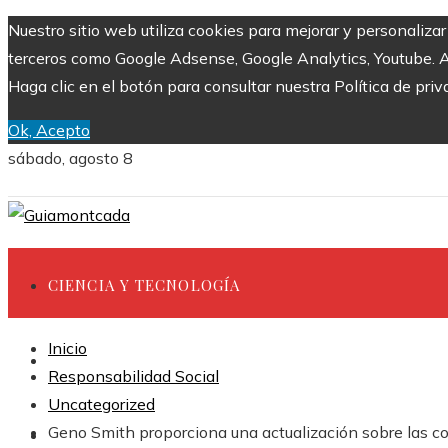
Nuestro sitio web utiliza cookies para mejorar y personaliza
terceros como Google Adsense, Google Analytics, Youtube. Al 
Haga clic en el botón para consultar nuestra Política de priv
Ok, Acepto
sábado, agosto 8
CIENCIA Y TECNOLOGÍA
Inicio
INVERSIONES Y NEGOCIOS
Responsabilidad Social
Uncategorized
Geno Smith proporciona una actualización sobre las co
CULTURA Y OCIO