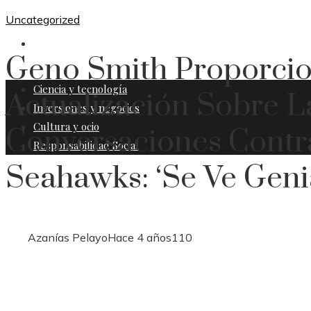
Uncategorized
RESPONSABILIDAD SOCIAL
Geno Smith Proporci
Ciencia y tecnología
Actualización Sobre L
Inversiones y negocios
Cultura y ocio
Conversaciones Contr
Responsabilidad Social
Seahawks: ‘Se Ve Genia
Azanías Pelayo
Hace 4 años
110