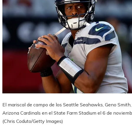
El mariscal de campo de los Seattle Seahawks, Geno Smith, s
Arizona Cardinals en el State Farm Stadium el 6 de noviemb
(Chris Coduto/Getty Images)