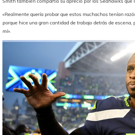
Smith también compartió su aprecio por los Seahawks que le
«Realmente quería probar que estos muchachos tenían razón»,
porque hice una gran cantidad de trabajo detrás de escena,
mí».