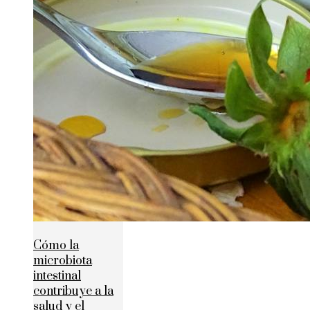
Cómo la
microbiota
intestinal
contribuye a la
salud y el