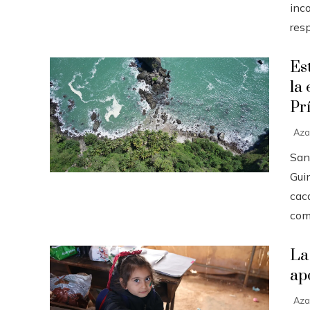
inc
resp
Es
la
Pr
Aza
San
Guin
cac
com.
La 
ap
Aza