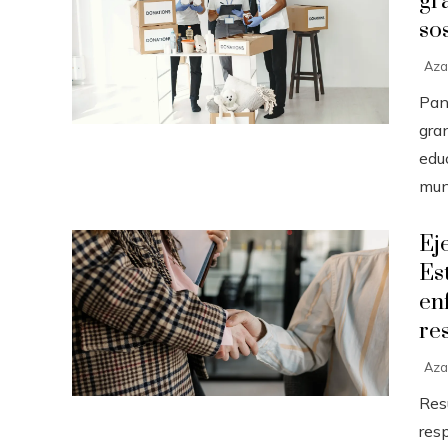
gr
so
Aza
Pan
gra
educ
mund
Ej
Es
en
re
Aza
Res
res