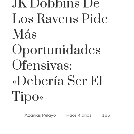
JK Dobbins De
Los Ravens Pide
Más
Oportunidades
Ofensivas:
«Debería Ser El
Tipo»
Azanías Pelayo
Hace 4 años
186