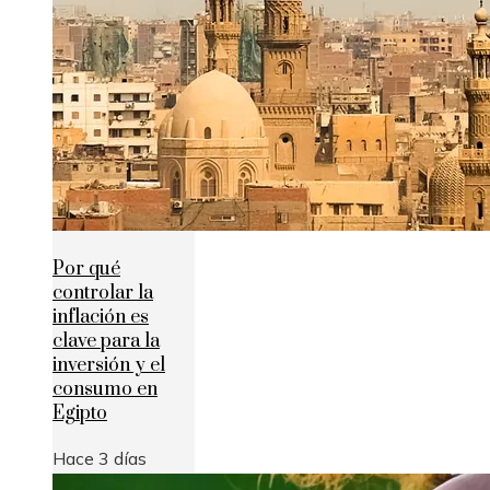
Por qué
controlar la
inflación es
clave para la
inversión y el
consumo en
Egipto
Hace 3 días