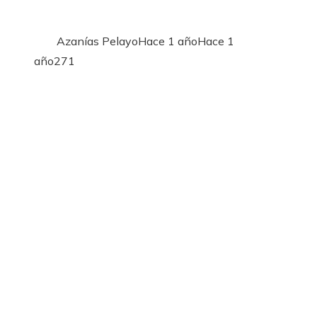
Azanías Pelayo
Hace 1 año
Hace 1
año
271