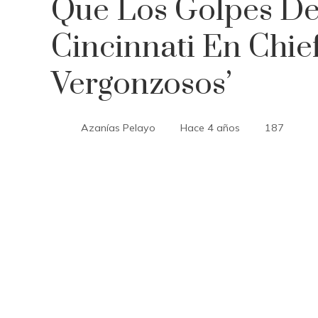
Que Los Golpes De
Cincinnati En Chie
Vergonzosos’
Azanías Pelayo
Hace 4 años
187