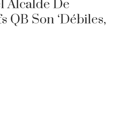
l Alcalde De
fs QB Son ‘débiles,