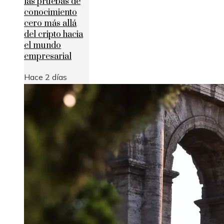
las pruebas de
conocimiento
cero más allá
del cripto hacia
el mundo
empresarial
Hace 2 días