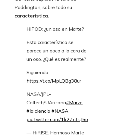
Paddington, sobre todo su
caracteristica
.
HiPOD: ¿un oso en Marte?
Esta característica se
parece un poco a la cara de
un oso. ¿Qué es realmente?
Siguiendo:
https://t.co/MpLQBg38ur
NASA/JPL-
Caltech/UArizona
#Marzo
#la ciencia
#NASA
pic.twitter.com/1k2ZnLcJ5o
— HiRISE: Hermoso Marte