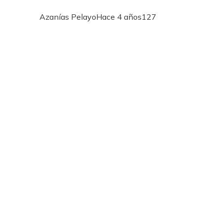
Azanías Pelayo
Hace 4 años
127