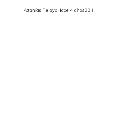
Azanías Pelayo
Hace 4 años
224