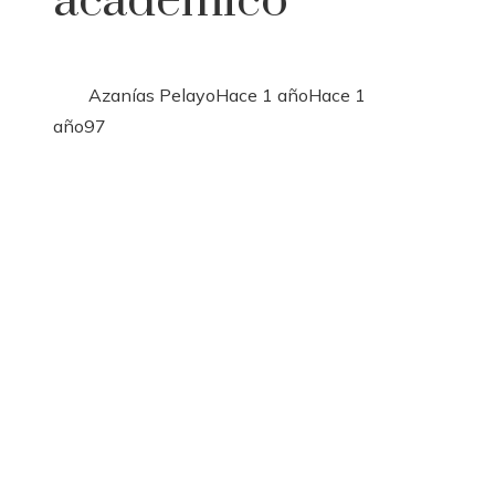
académico
Azanías Pelayo
Hace 1 año
Hace 1
año
97