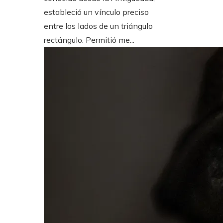
estableció un vínculo preciso
entre los lados de un triángulo
rectángulo. Permitió me...