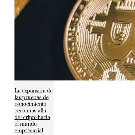
La expansión de
las pruebas de
conocimiento
cero más allá
del cripto hacia
el mundo
empresarial