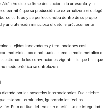
Alaïa ha sido su firme dedicación a la artesanía, y, a
a permitió que su producción se externalizara ni delegó
aba, se cortaba y se perfeccionaba dentro de su propio
dad y una atención minuciosa al detalle prácticamente
calado, tejidos innovadores y terminaciones casi
ró con materiales poco habituales como la malla metálica o
cuestionando las convenciones vigentes, lo que hizo que
 una moda práctica se entrelazan.
a
o dictado por las pasarelas internacionales. Fue célebre
que estaban terminadas, ignorando las fechas
ilán. Esta actitud defendía un manifiesto de integridad