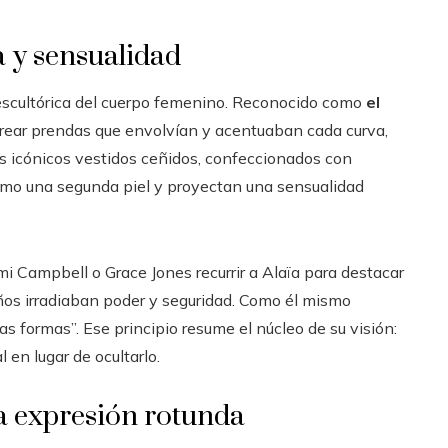
a y sensualidad
i escultórica del cuerpo femenino. Reconocido como
el
crear prendas que envolvían y acentuaban cada curva,
Sus icónicos vestidos ceñidos, confeccionados con
como una segunda piel y proyectan una sensualidad
i Campbell o Grace Jones recurrir a Alaïa para destacar
ños irradiaban poder y seguridad. Como él mismo
as formas”. Ese principio resume el núcleo de su visión:
 en lugar de ocultarlo.
a expresión rotunda