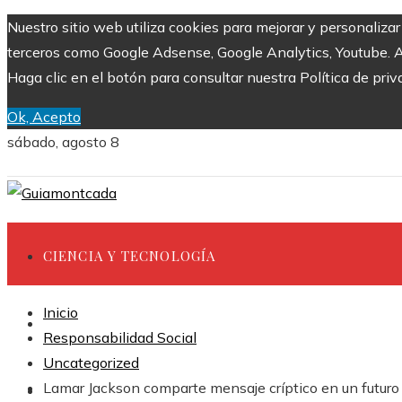
Nuestro sitio web utiliza cookies para mejorar y personaliza
terceros como Google Adsense, Google Analytics, Youtube. Al 
Haga clic en el botón para consultar nuestra Política de priv
Ok, Acepto
sábado, agosto 8
CIENCIA Y TECNOLOGÍA
Inicio
INVERSIONES Y NEGOCIOS
Responsabilidad Social
Uncategorized
Lamar Jackson comparte mensaje críptico en un futur
CULTURA Y OCIO