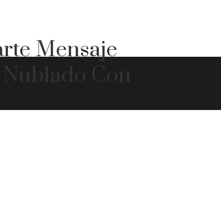
rte Mensaje
o Nublado Con