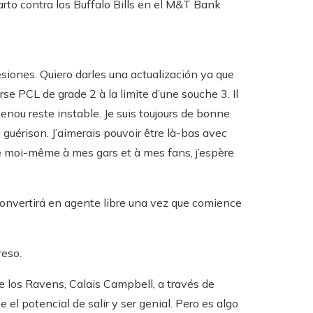
to contra los Buffalo Bills en el M&T Bank
siones. Quiero darles una actualización ya que
rse PCL de grade 2 à la limite d’une souche 3. Il
nou reste instable. Je suis toujours de bonne
a guérison. J’aimerais pouvoir être là-bas avec
e moi-même à mes gars et à mes fans, j’espère
convertirá en agente libre una vez que comience
reso.
 de los Ravens, Calais Campbell, a través de
l potencial de salir y ser genial. Pero es algo