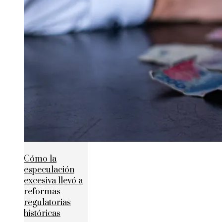
Cómo la
especulación
excesiva llevó a
reformas
regulatorias
históricas