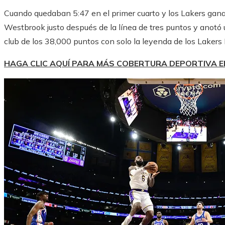
Cuando quedaban 5:47 en el primer cuarto y los Lakers gan
Westbrook justo después de la línea de tres puntos y anotó u
club de los 38,000 puntos con solo la leyenda de los Lakers
HAGA CLIC AQUÍ PARA MÁS COBERTURA DEPORTIVA 