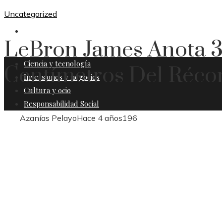
Uncategorized
RESPONSABILIDAD SOCIAL
LeBron James Anota 3
Ciencia y tecnología
Centímetros Del Récor
Inversiones y negocios
Cultura y ocio
Responsabilidad Social
Azanías Pelayo
Hace 4 años
196