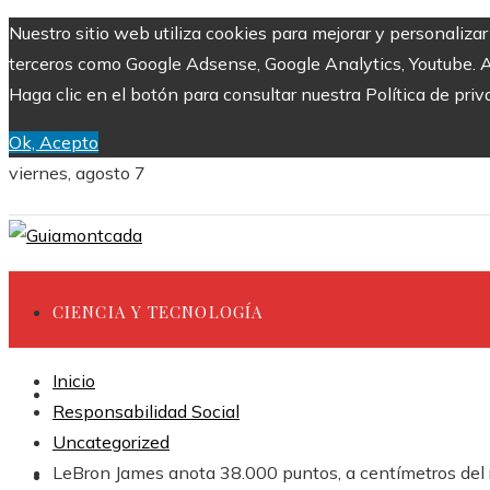
Nuestro sitio web utiliza cookies para mejorar y personaliza
terceros como Google Adsense, Google Analytics, Youtube. Al 
Haga clic en el botón para consultar nuestra Política de priv
Ok, Acepto
viernes, agosto 7
CIENCIA Y TECNOLOGÍA
Inicio
INVERSIONES Y NEGOCIOS
Responsabilidad Social
Uncategorized
LeBron James anota 38.000 puntos, a centímetros del r
CULTURA Y OCIO