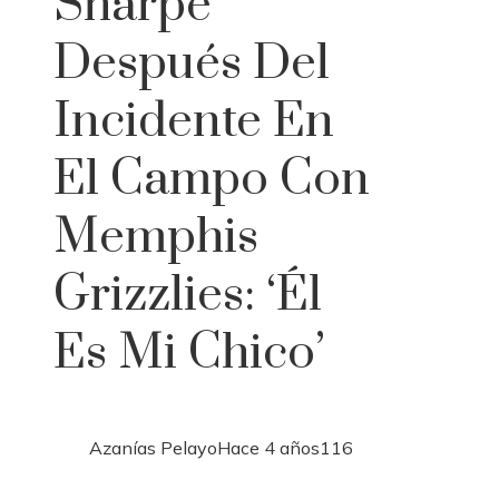
Sharpe
Después Del
Incidente En
El Campo Con
Memphis
Grizzlies: ‘Él
Es Mi Chico’
Azanías Pelayo
Hace 4 años
116