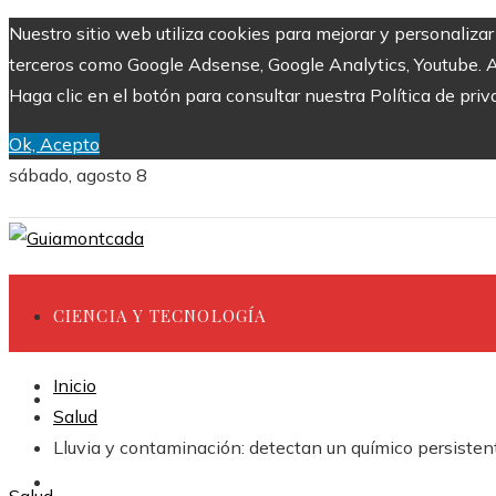
Nuestro sitio web utiliza cookies para mejorar y personaliza
terceros como Google Adsense, Google Analytics, Youtube. Al 
Haga clic en el botón para consultar nuestra Política de priv
Ok, Acepto
sábado, agosto 8
CIENCIA Y TECNOLOGÍA
Inicio
INVERSIONES Y NEGOCIOS
Salud
Lluvia y contaminación: detectan un químico persisten
CULTURA Y OCIO