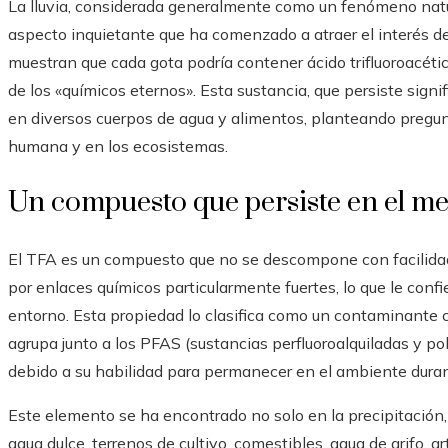
La lluvia, considerada generalmente como un fenómeno natural
aspecto inquietante que ha comenzado a atraer el interés de
muestran que cada gota podría contener ácido trifluoroacét
de los «químicos eternos». Esta sustancia, que persiste sign
en diversos cuerpos de agua y alimentos, planteando pregunt
humana y en los ecosistemas.
Un compuesto que persiste en el m
El TFA es un compuesto que no se descompone con facilidad
por enlaces químicos particularmente fuertes, lo que le confi
entorno. Esta propiedad lo clasifica como un contaminante co
agrupa junto a los PFAS (sustancias perfluoroalquiladas y poli
debido a su habilidad para permanecer en el ambiente dura
Este elemento se ha encontrado no solo en la precipitación,
agua dulce, terrenos de cultivo, comestibles, agua de grifo, art