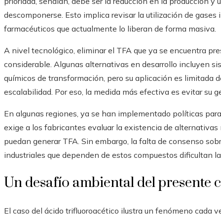
prioridad, señalan, debe ser la reducción en la producción 
descomponerse. Esto implica revisar la utilización de gases i
farmacéuticos que actualmente lo liberan de forma masiva.
A nivel tecnológico, eliminar el TFA que ya se encuentra pr
considerable. Algunas alternativas en desarrollo incluyen s
químicos de transformación, pero su aplicación es limitada d
escalabilidad. Por eso, la medida más efectiva es evitar su 
En algunas regiones, ya se han implementado políticas para 
exige a los fabricantes evaluar la existencia de alternativas
puedan generar TFA. Sin embargo, la falta de consenso sobre
industriales que dependen de estos compuestos dificultan la
Un desafío ambiental del presente 
El caso del ácido trifluoroacético ilustra un fenómeno cada v