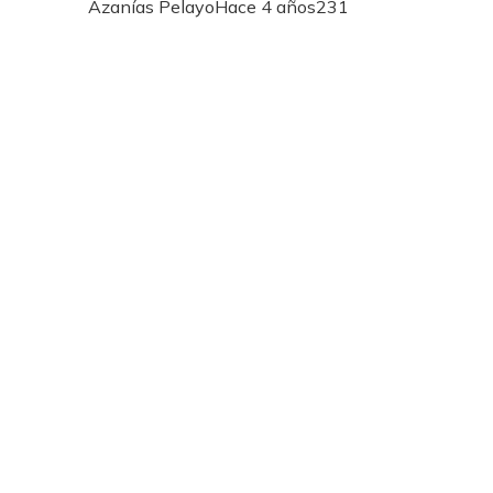
Azanías Pelayo
Hace 4 años
231