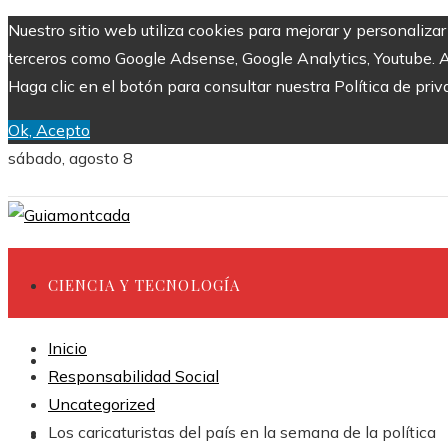
Nuestro sitio web utiliza cookies para mejorar y personaliza
terceros como Google Adsense, Google Analytics, Youtube. Al 
Haga clic en el botón para consultar nuestra Política de priv
Ok, Acepto
sábado, agosto 8
CIENCIA Y TECNOLOGÍA
Inicio
INVERSIONES Y NEGOCIOS
Responsabilidad Social
Uncategorized
Los caricaturistas del país en la semana de la política
CULTURA Y OCIO