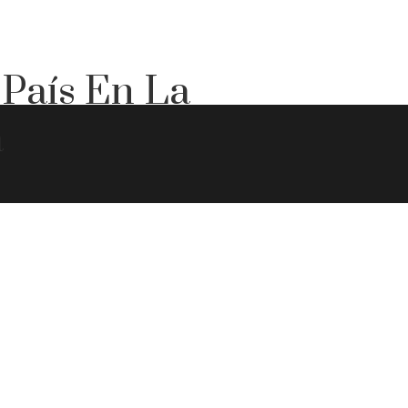
 País En La
a