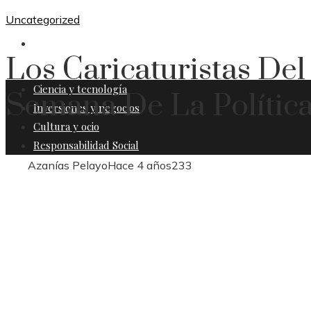
Uncategorized
RESPONSABILIDAD SOCIAL
Los Caricaturistas Del
Ciencia y tecnología
Semana De La Polític
Inversiones y negocios
Cultura y ocio
Responsabilidad Social
Azanías Pelayo
Hace 4 años
233