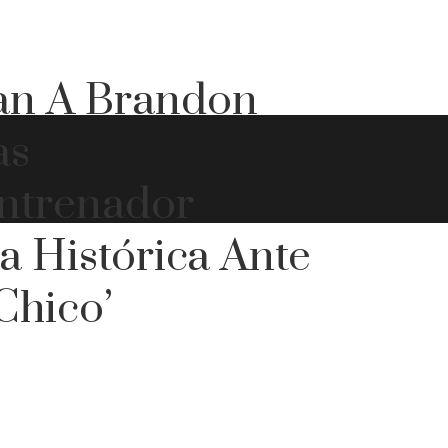
an A Brandon
as
ntrenador
 Histórica Ante
Chico’