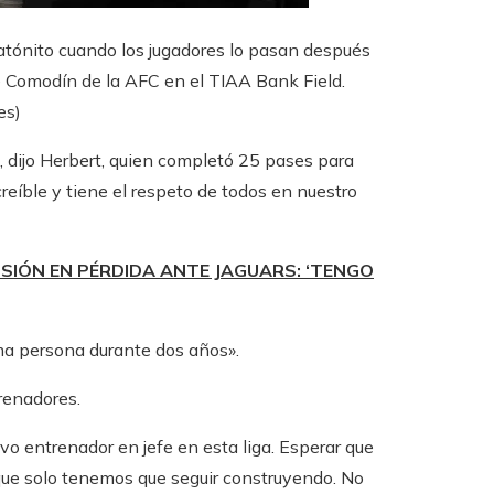
 atónito cuando los jugadores lo pasan después
e Comodín de la AFC en el TIAA Bank Field.
es)
, dijo Herbert, quien completó 25 pases para
reíble y tiene el respeto de todos en nuestro
SIÓN EN PÉRDIDA ANTE JAGUARS: ‘TENGO
sma persona durante dos años».
renadores.
vo entrenador en jefe en esta liga. Esperar que
 que solo tenemos que seguir construyendo. No