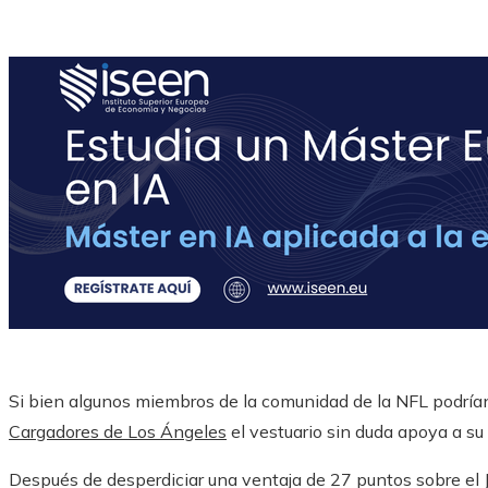
Si bien algunos miembros de la comunidad de la NFL podrían 
Cargadores de Los Ángeles
el vestuario sin duda apoya a su 
Después de desperdiciar una ventaja de 27 puntos sobre el