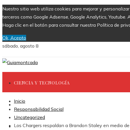
Nuestro sitio web utiliza cookies para mejorar y personaliza
terceros como Google Adsense, Google Analytics, Youtube. Al 
Haga clic en el botón para consultar nuestra Política de priv
Ok, Acepto
sábado, agosto 8
CIENCIA Y TECNOLOGÍA
Inicio
INVERSIONES Y NEGOCIOS
Responsabilidad Social
Uncategorized
Los Chargers respaldan a Brandon Staley en medio de la
CULTURA Y OCIO