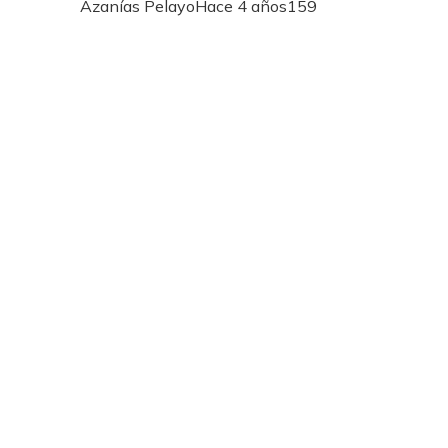
Azanías Pelayo
Hace 4 años
159