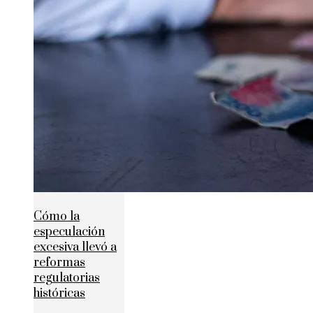
Cómo la
especulación
excesiva llevó a
reformas
regulatorias
históricas