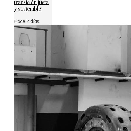
transición justa
y sostenible
Hace 2 días