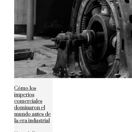
Cómo los
imperios
comerciales
dominaron el
mundo antes de
la era industrial