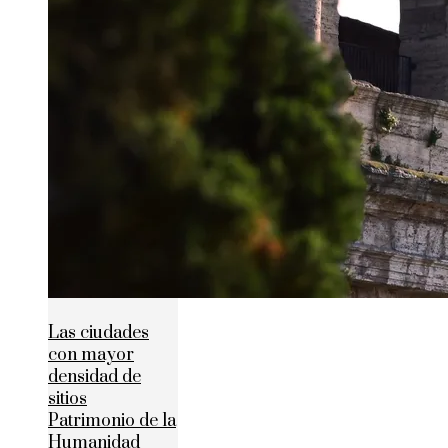
Las ciudades
con mayor
densidad de
sitios
Patrimonio de la
Humanidad