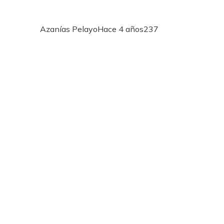
Azanías Pelayo
Hace 4 años
237