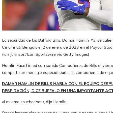
La seguridad de los Buffalo Bills, Damar Hamlin, #3, se calien
Cincinnati Bengals el 2 de enero de 2023 en el Paycor Stad
(Ian Johnson/Icon Sportswire vía Getty Images)
Hamlin FaceTimed con sonido
Compañeros de Bills el vier
comparte un mensaje especial para sus compañeros de equi
DAMAR HAMLIN DE BILLS HABLA CON EL EQUIPO DESP
RESPIRACIÓN, DICE BUFFALO EN UNA IMPORTANTE AC
«Los amo, muchachos», dijo Hamlin.
Desde los terribles sucesos del lunes por la noche cuando
Ha