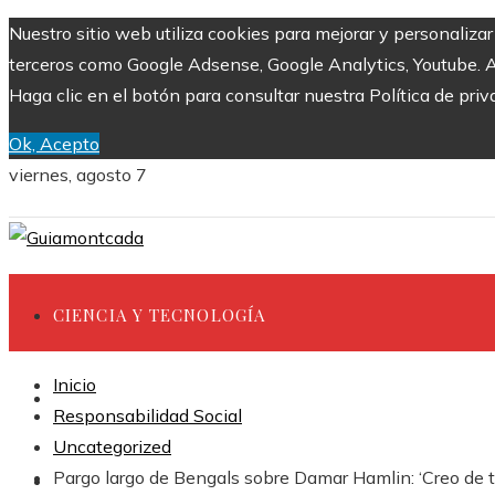
Nuestro sitio web utiliza cookies para mejorar y personaliza
terceros como Google Adsense, Google Analytics, Youtube. Al 
Haga clic en el botón para consultar nuestra Política de priv
Ok, Acepto
viernes, agosto 7
CIENCIA Y TECNOLOGÍA
Inicio
INVERSIONES Y NEGOCIOS
Responsabilidad Social
Uncategorized
Pargo largo de Bengals sobre Damar Hamlin: ‘Creo de t
CULTURA Y OCIO