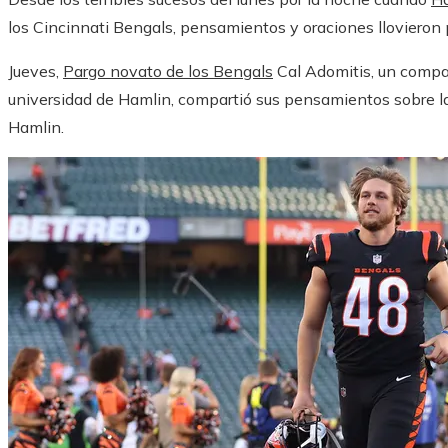
los Cincinnati Bengals, pensamientos y oraciones llovieron p
Jueves,
Pargo novato de los Bengals
Cal Adomitis, un compañ
universidad de Hamlin, compartió sus pensamientos sobre las
Hamlin.