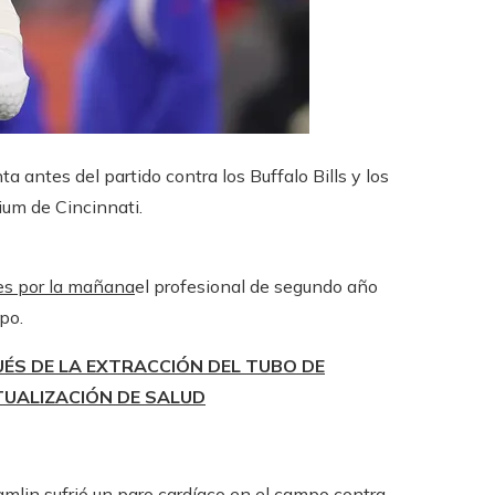
ta antes del partido contra los Buffalo Bills y los
ium de Cincinnati.
nes por la mañana
el profesional de segundo año
po.
UÉS DE LA EXTRACCIÓN DEL TUBO DE
TUALIZACIÓN DE SALUD
mlin sufrió un paro cardíaco
en el campo contra