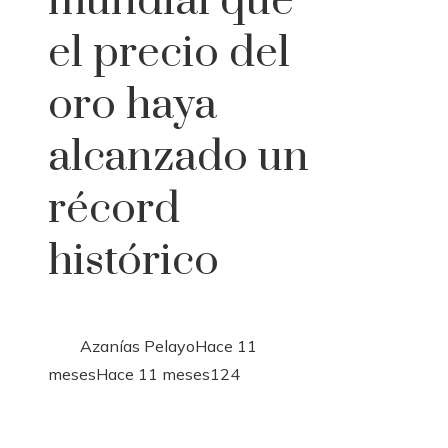
mundial que
el precio del
oro haya
alcanzado un
récord
histórico
Azanías Pelayo
Hace 11
meses
Hace 11 meses
124